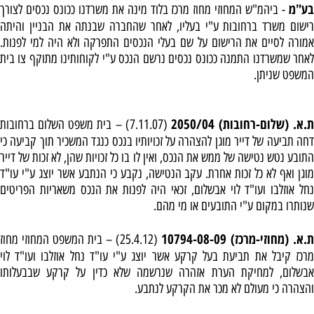
בע"מ
- ביהמ"ש המחוזי מחוז מרכז בלוד מינה את משרדנו ככונס נכסים לצורך
רישום משרד ברחובות ע"י בעליו, לאחר שהחברה שבנתה את הבניין והיתה
אמורה לסיים את הרישום על שם בעלי הנכסים התפרקה ולא היה למי לפנות.
לאחר שמשרדנו התמנה ככונס נכסים נרשם הנכס ע"י לקוחותינו מתוקף צו בית
המשפט שניתן.
ת.א. (שלום-רחובות) 2050/04
(7.11.07) – בית משפט השלום ברחובות
דחה תביעה של דייר מוגן להצהרה על זכויותיו בנכס כנגד המשכיר תוך קביעה כי
התובע נטש נטישה של ממש את הנכס, ואין לו בו כל זכויות שהן, לא זכות של דייר
מוגן ואף לא כל זכות אחרת. עקב הנטישה, נקבע כי הנתבע אשר יוצג ע"י עו"ד
נחל אוזלבו ועו"ד לוי אבשלום, זכאי היה לפנות את הנכס משאריות הפריטים
שנותרו במקום ע"י התובעים או מי מהם.
ת.א. (מחוזי-מרכז) 10794-08-09
(25.4.12) – בית המשפט המחוזי מחוז
מרכז קיבל את תביעת בעל קרקע אשר יוצג ע"י עו"ד נחל אוזלבו ועו"ד לוי
אבשלום, למחיקת הערת אזהרה שנרשמה שלא כדין על קרקע שבבעלותו
והצהרה כי מעולם לא מכר את הקרקע לנתבע.