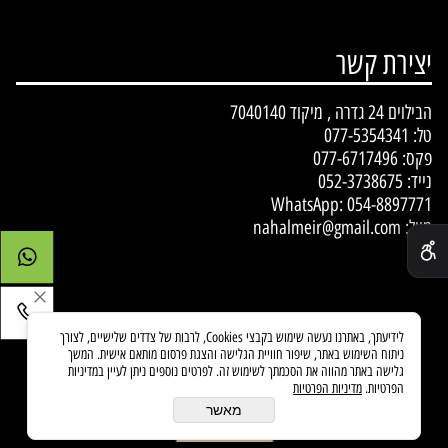
יצירת קשר
הבילוים 24 גדרה , מיקוד 7040140
טל:
077-5354341
פקס: 077-6717496
נייד:
052-3738675
WhatsApp:
054-8897771
✕
מייל:
nahalmeir@gmail.com
לידיעתך, באתרנו נעשה שימוש בקבצי Cookies, לרבות של צדדים שלישיים, לצורך
ניתוח השימוש באתר, שיפור חוויית הגלישה והצגת פרסום מותאם אישית. המשך
גלישה באתר מהווה את הסכמתך לשימוש זה. לפרטים נוספים ניתן לעיין במדיניות
הפרטיות.
מדיניות הפרטיות
מאשר