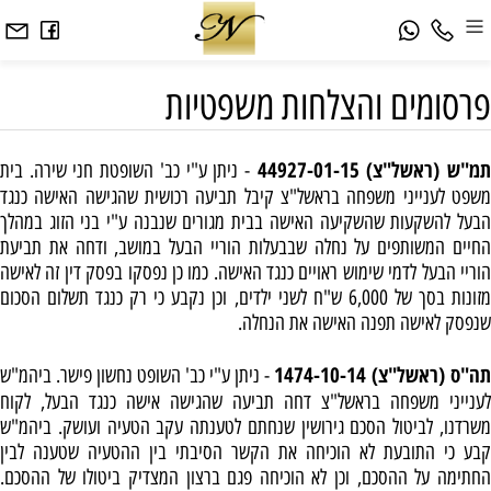
פרסומים והצלחות משפטיות
מ"ש (ראשל"צ) 44927-01-15
- ניתן ע"י כב' השופטת חני שירה. בית
משפט לענייני משפחה בראשל"צ קיבל תביעה רכושית שהגישה האישה כנגד
הבעל להשקעות שהשקיעה האישה בבית מגורים שנבנה ע"י בני הזוג במהלך
החיים המשותפים על נחלה שבבעלות הוריי הבעל במושב, ודחה את תביעת
הוריי הבעל לדמי שימוש ראויים כנגד האישה. כמו כן נפסקו בפסק דין זה לאישה
מזונות בסך של 6,000 ש"ח לשני ילדים, וכן נקבע כי רק כנגד תשלום הסכום
שנפסק לאישה תפנה האישה את הנחלה.
תה"ס (ראשל"צ) 1474-10-14
- ניתן ע"י כב' השופט נחשון פישר. ביהמ"ש
לענייני משפחה בראשל"צ דחה תביעה שהגישה אישה כנגד הבעל, לקוח
משרדנו, לביטול הסכם גירושין שנחתם לטענתה עקב הטעיה ועושק. ביהמ"ש
קבע כי התובעת לא הוכיחה את הקשר הסיבתי בין ההטעיה שטענה לבין
החתימה על ההסכם, וכן לא הוכיחה פגם ברצון המצדיק ביטולו של ההסכם.