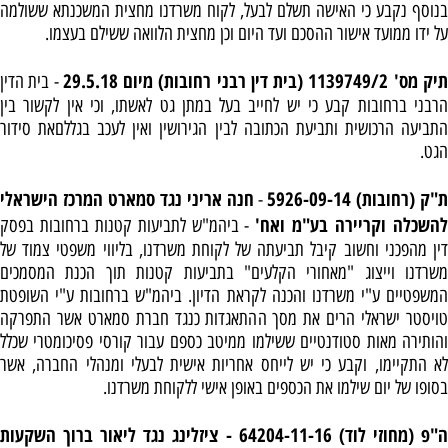
בנוסף נקבע כי האישה תשלם לבעל, לקוח משרדנו מחצית המשכנתא ששולמה
על ידו ממועד אישור ההסכם ועד היום וכן מחצית הלוואה ששילם בעצמו.
יק מס' 1139749/2 (בית דין רבני רחובות) מיום 29.5.18
- בית הדין
הרבני ברחובות קבע כי יש לחייב בעל במתן גט לאשתו, וכי אין לקשור בין
התביעה הרכושית ותביעת הכתובה לבין הגירושין ואין לעכב בגללםאת סידור
הגט.
ת"ק (רחובות) 5926-09-14
חנה אריני נגד סמארט המרכז הישראלי
-
השכלה וקריירה בע"מ ואח'
- ביהמ"ש לתביעות קטנות ברחובות בפסק
דין מהפכני וחשוב קיבל תביעתה של לקוחת משרדנו, בליווי משפטי צמוד של
משרדנו וייצוג "מאחורי הקלעים" בתביעות קטנות תוך הכנת המסמכים
המשפטיים ע"י משרדנו והכנה לקראת הדיון. ביהמ"ש ברחובות ע"י השופטת
טויסטר ישראלי הרים את מסך ההתאגדות כנגד חברת סמארט אשר התפרקה
והותירה מאות סטודנטיים ששילמו ממיטב כספם עבור קורסי פסיכומטרי שכלל
לא התקיימו, וקבע כי יש לייחס אחריות אישית לבעלי ומנהלי החברה, אשר
בסופו של יום שילמו את הכספים באופן אישי ללקוחת משרדנו.
ה"פ (מחוזי לוד) 64204-11-16 - ציזלינג נגד ליאור ברוך השקעות